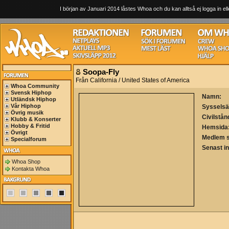
I början av Januari 2014 låstes Whoa och du kan alltså ej logga in ell
Soopa-Fly
Från California / United States of America
Whoa Community
Svensk Hiphop
Namn:
Utländsk Hiphop
Vår Hiphop
Sysselsä
Övrig musik
Civilstån
Klubb & Konserter
Hobby & Fritid
Hemsida
Övrigt
Medlem 
Specialforum
Senast i
Whoa Shop
Kontakta Whoa