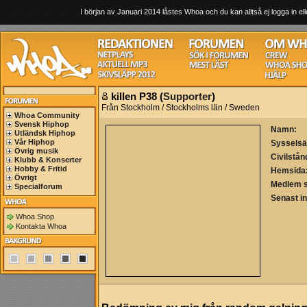
I början av Januari 2014 låstes Whoa och du kan alltså ej logga in ell
killen P38 (
Supporter
)
Från Stockholm / Stockholms län / Sweden
Whoa Community
Svensk Hiphop
Namn:
Utländsk Hiphop
Vår Hiphop
Sysselsä
Övrig musik
Civilstån
Klubb & Konserter
Hobby & Fritid
Hemsida
Övrigt
Medlem 
Specialforum
Senast i
Whoa Shop
Kontakta Whoa