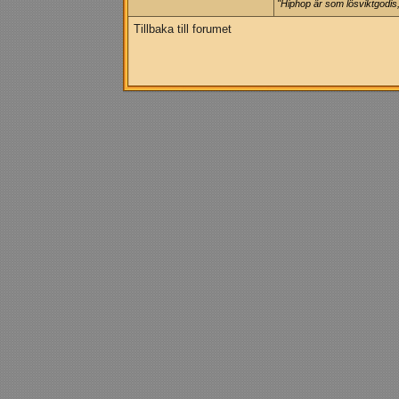
"Hiphop är som lösviktgodis,
Tillbaka till forumet