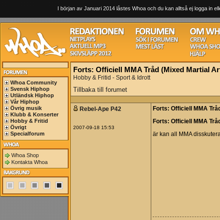
I början av Januari 2014 låstes Whoa och du kan alltså ej logga in ell
Forts: Officiell MMA Tråd (Mixed Martial Art
Hobby & Fritid - Sport & Idrott
Whoa Community
Svensk Hiphop
Tillbaka till forumet
Utländsk Hiphop
Vår Hiphop
Övrig musik
Rebel-Ape P42
Forts: Officiell MMA Tråd
Klubb & Konserter
Hobby & Fritid
Forts: Officiell MMA Trå
Övrigt
2007-09-18 15:53
Specialforum
är kan all MMA disskute
Whoa Shop
Kontakta Whoa