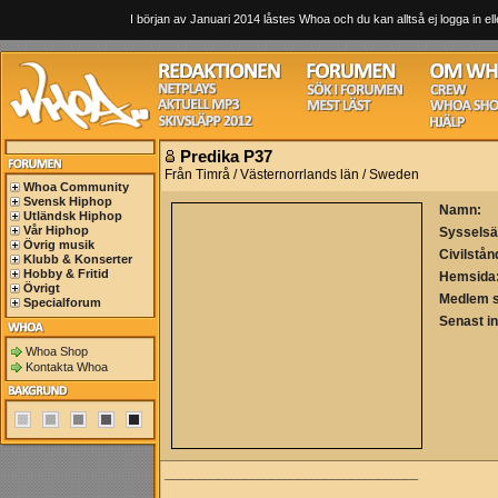
I början av Januari 2014 låstes Whoa och du kan alltså ej logga in ell
Predika P37
Från Timrå / Västernorrlands län / Sweden
Whoa Community
Svensk Hiphop
Namn:
Utländsk Hiphop
Vår Hiphop
Sysselsä
Övrig musik
Civilstån
Klubb & Konserter
Hobby & Fritid
Hemsida
Övrigt
Medlem 
Specialforum
Senast i
Whoa Shop
Kontakta Whoa
______________________________________