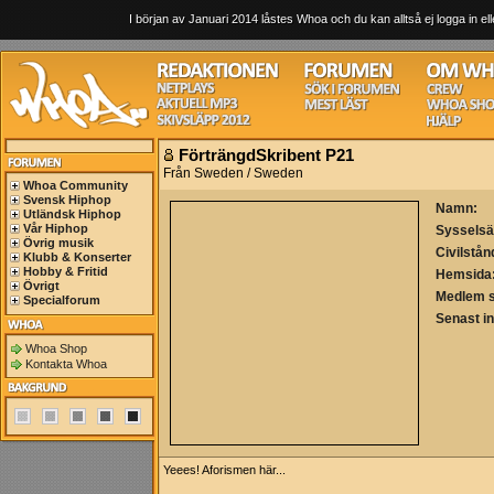
I början av Januari 2014 låstes Whoa och du kan alltså ej logga in ell
FörträngdSkribent P21
Från Sweden / Sweden
Whoa Community
Svensk Hiphop
Namn:
Utländsk Hiphop
Vår Hiphop
Sysselsä
Övrig musik
Civilstån
Klubb & Konserter
Hobby & Fritid
Hemsida
Övrigt
Medlem 
Specialforum
Senast i
Whoa Shop
Kontakta Whoa
Yeees! Aforismen här...