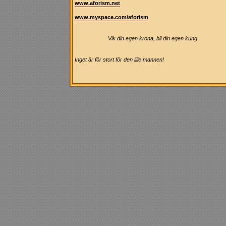
www.aforism.net
www.myspace.com/aforism
Vik din egen krona, bli din egen kung
Inget är för stort för den lille mannen!