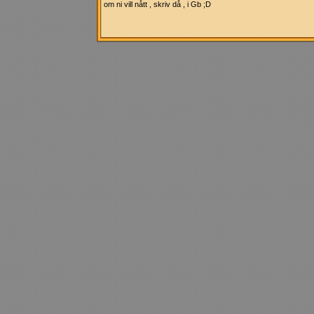
om ni vill nått , skriv då , i Gb ;D