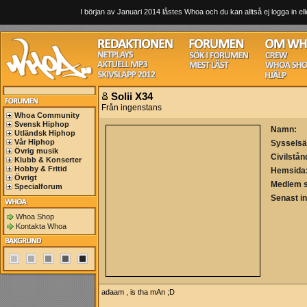
I början av Januari 2014 låstes Whoa och du kan alltså ej logga in ell
Solii X34
Från ingenstans
Whoa Community
Svensk Hiphop
Namn:
Utländsk Hiphop
Vår Hiphop
Sysselsä
Övrig musik
Civilstån
Klubb & Konserter
Hobby & Fritid
Hemsida
Övrigt
Medlem 
Specialforum
Senast i
Whoa Shop
Kontakta Whoa
adaam , is tha mAn ;D