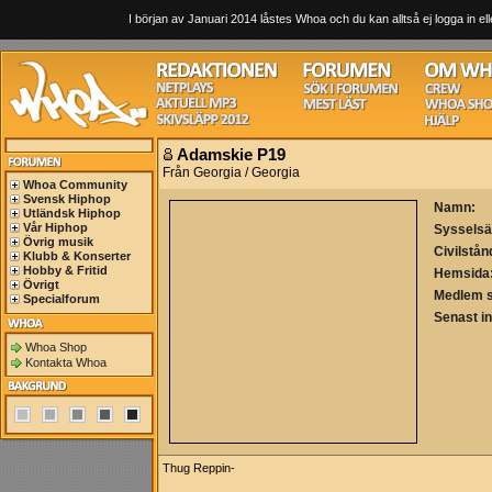
I början av Januari 2014 låstes Whoa och du kan alltså ej logga in ell
Adamskie P19
Från Georgia / Georgia
Whoa Community
Svensk Hiphop
Namn:
Utländsk Hiphop
Vår Hiphop
Sysselsä
Övrig musik
Civilstån
Klubb & Konserter
Hobby & Fritid
Hemsida
Övrigt
Medlem 
Specialforum
Senast i
Whoa Shop
Kontakta Whoa
Thug Reppin-