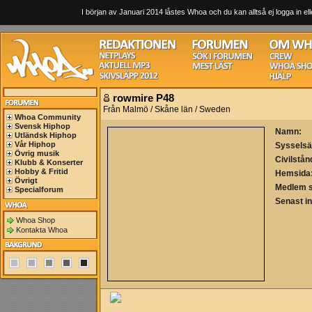
I början av Januari 2014 låstes Whoa och du kan alltså ej logga in ell
rowmire P48
Från Malmö / Skåne län / Sweden
Whoa Community
Svensk Hiphop
Namn:
Utländsk Hiphop
Vår Hiphop
Sysselsä
Övrig musik
Civilstån
Klubb & Konserter
Hobby & Fritid
Hemsida
Övrigt
Medlem 
Specialforum
Senast i
Whoa Shop
Kontakta Whoa