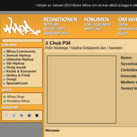
I början av Januari 2014 låstes Whoa och du kan alltså ej logga in ell
Chub P34
Från Nödinge / Västra Götalands län / Sweden
Whoa Community
Svensk Hiphop
Namn:
Utländsk Hiphop
Vår Hiphop
Sysselsä
Övrig musik
Civilstån
Klubb & Konserter
Hobby & Fritid
Hemsida
Övrigt
Medlem 
Specialforum
Senast i
Whoa Shop
Kontakta Whoa
Wazaaaa