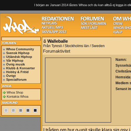
I början av Januari 2014 låstes Whoa och du kan alltså ej logga in ell
Walleballe
Från Tyresö / Stockholms län / Sweden
Whoa Community
Forumaktivitet
Svensk Hiphop
Utländsk Hiphop
Namn:
Vår Hiphop
Övrig musik
Sysselsä
Klubb & Konserter
Civilstån
Hobby & Fritid
Övrigt
Hemsida
Specialforum
Medlem 
Senast i
Whoa Shop
Kontakta Whoa
I tråden om hur g-unit skulle klara sig osv i