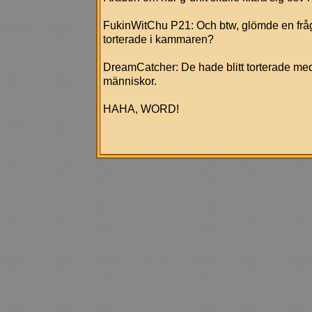
FukinWitChu P21: Och btw, glömde en fråg
torterade i kammaren?
DreamCatcher: De hade blitt torterade med
människor.
HAHA, WORD!